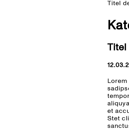
Titel d
Kat
Titel
12.03.
Lorem 
sadips
tempor
aliquy
et acc
Stet c
sanctu