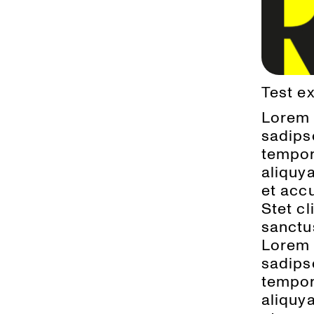
Test ex
Lorem 
sadips
tempor
aliquy
et acc
Stet c
sanctu
Lorem 
sadips
tempor
aliquy