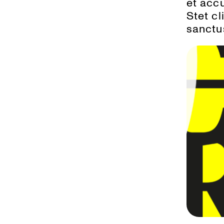
et acc
Stet c
sanctu